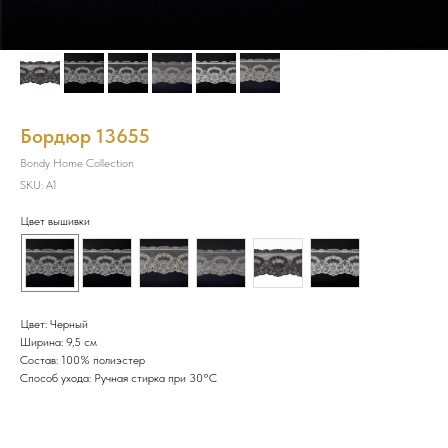
Бордюр 13655
Bondy Home Collection
SKU:
A1
Цвет вышивки
Цвет: Черный
Ширина: 9,5 см
Состав: 100% полиэстер
Способ ухода: Ручная стирка при 30°C